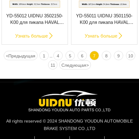
YD-55012 UIDNU 3502150-
YD-55011 UIDNU 3501150-
K00 для пикапа HAVAL
K00 для пикапа HAVAL
H3/H5/Great Wall Wingle 6/7
H3/H5/Great Wall Wingle 6/7,
задние керамические
передние керамические


Узнать больше
Узнать больше
тормозные колодки
тормозные колодки
премиум-класса
премиум-класса
<
Предыдущая
1
4
5
6
7
8
9
10
...
11
Следующая
>
All rights reserved © 2024 SHANDONG YOUDUN AUTOMOBILE
BRAKE SYSTEM CO.,LTD