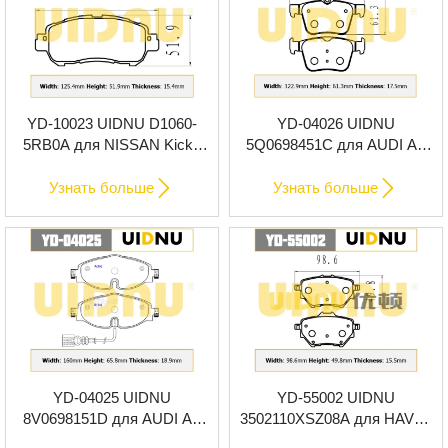
YD-10023 UIDNU D1060-
YD-04026 UIDNU
5RB0A для NISSAN Kicks
5Q0698451C для AUDI A3
(Латинская Америка) 2017-
Cabriolet 2015 задние
передние тормозные
тормозные колодки


Узнать больше
Узнать больше
колодки
YD-04025 UIDNU
YD-55002 UIDNU
8V0698151D для AUDI A3
3502110XSZ08A для HAVAL
Cabriolet 2015 Передние
H2 1.5T 2014-задние