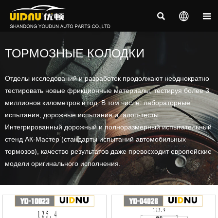



ТОРМОЗНЫЕ КОЛОДКИ
Отделы исследований и разработок продолжают неоднократно
тестировать новые фрикционные материалы, тестируя более 3
миллионов километров в год. В том числе: лабораторные
испытания, дорожные испытания и галоп-тесты.
Интегрированный дорожный и полноразмерный испытательный
стенд АК-Мастер (стандарты испытаний автомобильных
тормозов), качество результатов даже превосходит европейские
модели оригинального исполнения.