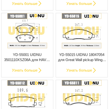
тормозные колодки
керамические тормозные


Узнать больше
Узнать больше
колодки премиум-класса
YD-55001 UIDNU
YD-55015 UIDNU 18047054
3501110XSZ08A для HAVAL
для Great Wall pickup Wingle
H2 1.5T 2014- передние
7 передние керамические
керамические тормозные
тормозные колодки


Узнать больше
Узнать больше
колодки премиум-класса
премиум-класса