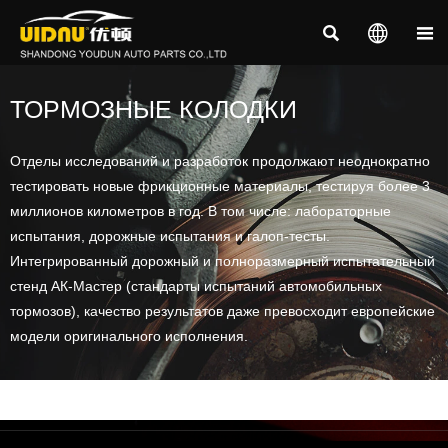



ТОРМОЗНЫЕ КОЛОДКИ
Отделы исследований и разработок продолжают неоднократно
тестировать новые фрикционные материалы, тестируя более 3
миллионов километров в год. В том числе: лабораторные
испытания, дорожные испытания и галоп-тесты.
Интегрированный дорожный и полноразмерный испытательный
стенд АК-Мастер (стандарты испытаний автомобильных
тормозов), качество результатов даже превосходит европейские
модели оригинального исполнения.