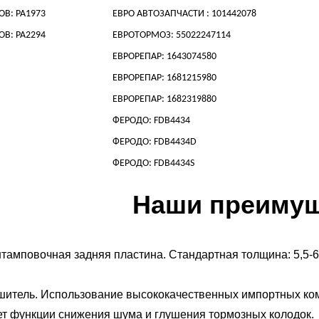
В: PA1973
ЕВРО АВТОЗАПЧАСТИ : 101442078
В: PA2294
ЕВРОТОРМОЗ: 55022247114
ЕВРОРЕПАР: 1643074580
ЕВРОРЕПАР: 1681215980
ЕВРОРЕПАР: 1682319880
ФЕРОДО: FDB4434
ФЕРОДО: FDB4434D
ФЕРОДО: FDB4434S
Наши преиму
тамповочная задняя пластина. Стандартная толщина: 5,5-6
ушитель. Использование высококачественных импортных к
ет функции снижения шума и глушения тормозных колодок.