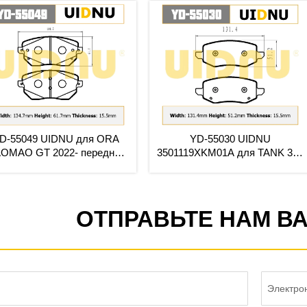
 UIDNU
YD-55029 UIDNU
YD-54
для TANK 300
3501119XKM01A для TANK 300
3
ерамические
2022- передние керамические
FO
дки премиум-
тормозные колодки премиум-
пере
са
класса
тормо
отпр
ОТПРАВЬТЕ НАМ В