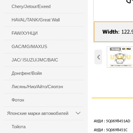
Chery/Jetour/Exeed
HAVAL/TANK/Great Wall
FAW/ХУНЦИ
GAC/MG/MAXUS
‹
JAC/ ISUZU/JMC/BAIC
Донгфенг/Войя
Лисянь/Нио/Айто/Сяопэн
Фотон
Японские марки автомобилей

АУДИ : 5Q0698451AD
Тойота
АУДИ : 5Q0698451C