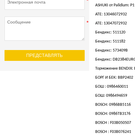
ASHUKI от Palidium: P
АТЕ: 13046072932
АТЕ: 13047072932
Бендикс: 511120
Бендикс: 511182
Бендикс: 573409B
ПРЕДСТАВЛЯТЬ
Бендикс: DB2384EUR
Торможение BENDIX:
БОРГ И БЕК: BBP2402
БОШ : 0986460011
БОШ: 0986494659
BOSCH: 0986BB5116
BOSCH: 0986TB3176
BOSCH : F03B050507
BOSCH : F03B076241