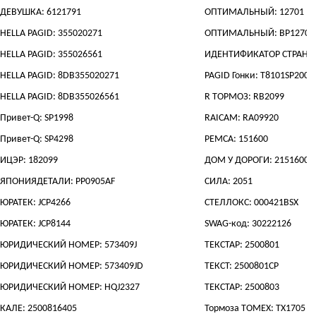
ДЕВУШКА: 6121791
ОПТИМАЛЬНЫЙ: 12701
HELLA PAGID: 355020271
ОПТИМАЛЬНЫЙ: BP12701
HELLA PAGID: 355026561
ИДЕНТИФИКАТОР СТРАНИЦ
HELLA PAGID: 8DB355020271
PAGID Гонки: T8101SP2001
HELLA PAGID: 8DB355026561
R ТОРМОЗ: RB2099
Привет-Q: SP1998
RAICAM: RA09920
Привет-Q: SP4298
РЕМСА: 151600
ИЦЭР: 182099
ДОМ У ДОРОГИ: 2151600
ЯПОНИЯДЕТАЛИ: PP0905AF
СИЛА: 2051
ЮРАТЕК: JCP4266
СТЕЛЛОКС: 000421BSX
ЮРАТЕК: JCP8144
SWAG-код: 30222126
ЮРИДИЧЕСКИЙ НОМЕР: 573409J
ТЕКСТАР: 2500801
ЮРИДИЧЕСКИЙ НОМЕР: 573409JD
ТЕКСТ: 2500801CP
ЮРИДИЧЕСКИЙ НОМЕР: HQJ2327
ТЕКСТАР: 2500803
КАЛЕ: 2500816405
Тормоза TOMEX: TX1705