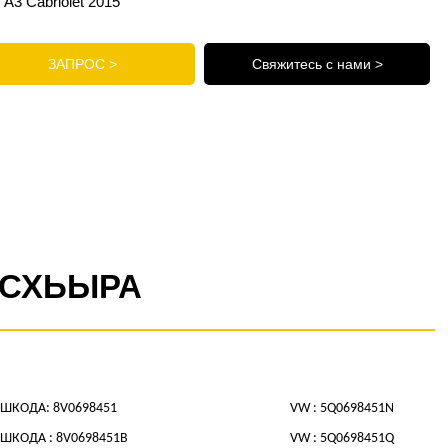
A3 Cabriolet 2015
ЗАПРОС >
Свяжитесь с нами >
СХЬЫРА
ШКОДА: 8V0698451
VW : 5Q0698451N
ШКОДА : 8V0698451B
VW : 5Q0698451Q