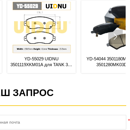

044 3501180MK01DE01
YD-54044 3501180MK01DE01
501280MK03DE01
3501280MK03DE01
RCHANGANUNl-V
FORCHANGANUNl-V
дние керамические
передние керамические
зные колодки Завод
тормозные колодки Завод
авляет оптовую цену
отправляет оптовую цену
АШ ЗАПРОС