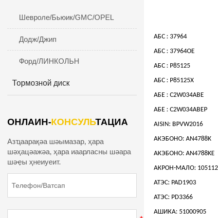
Шевроле/Бьюик/GMC/OPEL
АБС : 37964
Додж/Джип
АБС : 37964OE
Форд/ЛИНКОЛЬН
АБС : P85125
АБС : P85125X
Тормозной диск
АБЕ : C2W034ABE
АБЕ : C2W034ABEP
ОНЛАИН-
КОНСУЛЬ
ТАЦИА
AISIN: BPVW2016
АКЭБОНО: AN4788K
Азҵаарақәа шәымазар, ҳара
шәҳацәажәа, ҳара иаарласны шәара
АКЭБОНО: AN4788KE
шәҿы ҳнеиуеит.
АКРОН-МАЛО: 105112
АТЭС: PAD1903
АТЭС: PD3366
АШИКА: 51000905