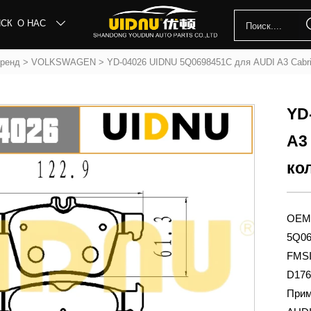
ИСК
О НАС

бренд
>
VOLKSWAGEN
>
YD-04026 UIDNU 5Q0698451C для AUDI A3 Cabri
YD
A3
ко
OEM
5Q06
FMSI
D176
Прим