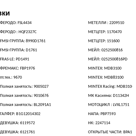
вки
ФЕРОДО: FSL4434
МЕТЕЛЛИ : 2209510
ФЕРОДО : HQF2327C
МЕТЦГЕР: 1170470
FMSI-ГРУППА: 8990D1761
МЕТЦГЕР: 151600
FMSI-ГРУППА: D1761
МЕЙЛ: 0252500816
FRAS-LE: PD1491
МЕЙЛ: 0252500816PD
ФРЕМАКС: FBP1976
MINTEX: MDB3100
пт.тех.: 9670
MINTEX: MDB83100
Полная занятость: 9005027
MINTEX Racing: MDB3100
Полная занятость: 9010676
МК Касияма: D11342H
Полная занятость: BL2091A1
МОТОЦИКЛ : LVXL1751
ГАЛФЕР: B1G12014302
НАПА: PBP7593
ДЕВУШКА: 6119572
НК: 2247114
ДЕВУШКА: 6121761
ОТКРЫТЫЕ ЧАСТИ: BPA15