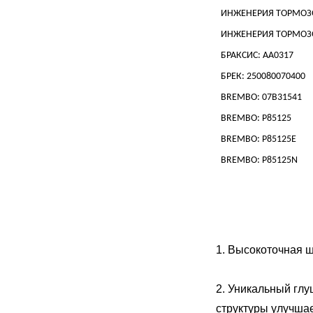
ИНЖЕНЕРИЯ ТОРМОЗО
ИНЖЕНЕРИЯ ТОРМОЗО
БРАКСИС: AA0317
БРЕК: 250080070400
BREMBO: 07B31541
BREMBO: P85125
BREMBO: P85125E
BREMBO: P85125N
1. Высокоточная ш
2. Уникальный гл
структуры улучша