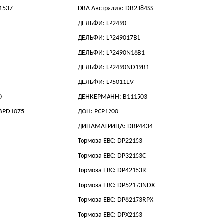
11537
DBA Австралия: DB2384SS
ДЕЛЬФИ: LP2490
ДЕЛЬФИ: LP249017B1
ДЕЛЬФИ: LP2490N18B1
ДЕЛЬФИ: LP2490ND19B1
ДЕЛЬФИ: LP5011EV
O
ДЕНКЕРМАНН: B111503
 BPD1075
ДОН: PCP1200
ДИНАМАТРИЦА: DBP4434
Тормоза EBC: DP22153
Тормоза EBC: DP32153C
Тормоза EBC: DP42153R
Тормоза EBC: DP52173NDX
Тормоза EBC: DP82173RPX
Тормоза EBC: DPX2153