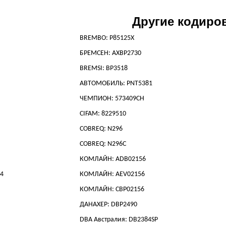
Другие кодиро
BREMBO: P85125X
БРЕМСЕН: AXBP2730
BREMSI: BP3518
АВТОМОБИЛЬ: PNT5381
ЧЕМПИОН: 573409CH
CIFAM: 8229510
COBREQ: N296
COBREQ: N296C
КОМЛАЙН: ADB02156
4
КОМЛАЙН: AEV02156
КОМЛАЙН: CBP02156
ДАНАХЕР: DBP2490
DBA Австралия: DB2384SP