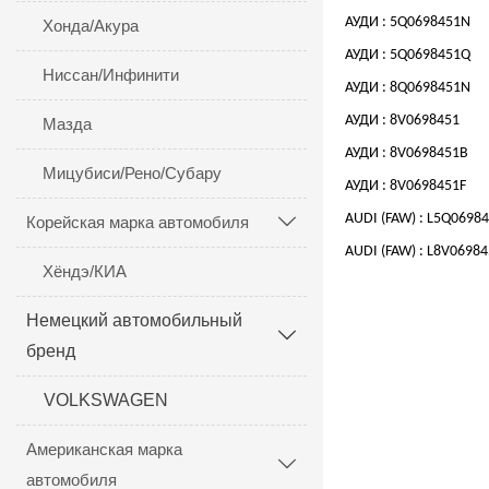
АУДИ : 5Q0698451N
Хонда/Акура
АУДИ : 5Q0698451Q
Ниссан/Инфинити
АУДИ : 8Q0698451N
АУДИ : 8V0698451
Мазда
АУДИ : 8V0698451B
Мицубиси/Рено/Субару
АУДИ : 8V0698451F
AUDI (FAW) : L5Q0698
Корейская марка автомобиля

AUDI (FAW) : L8V0698
Хёндэ/КИА
Немецкий автомобильный

бренд
VOLKSWAGEN
Американская марка

автомобиля