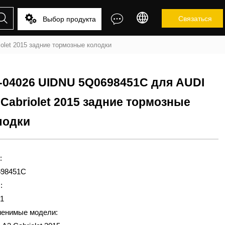




Связаться
Выбор продукта
olet 2015 задние тормозные колодки
-04026 UIDNU 5Q0698451C для AUDI
 Cabriolet 2015 задние тормозные
лодки
:
98451C
:
1
енимые модели: