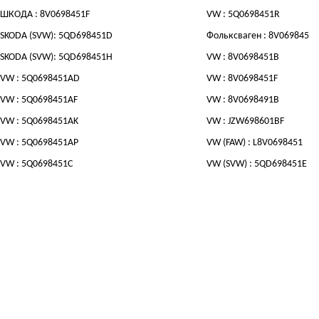
ШКОДА : 8V0698451F
VW : 5Q0698451R
SKODA (SVW): 5QD698451D
Фольксваген : 8V0698451
SKODA (SVW): 5QD698451H
VW : 8V0698451B
VW : 5Q0698451AD
VW : 8V0698451F
VW : 5Q0698451AF
VW : 8V0698491B
VW : 5Q0698451AK
VW : JZW698601BF
VW : 5Q0698451AP
VW (FAW) : L8V0698451
VW : 5Q0698451C
VW (SVW) : 5QD698451E