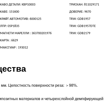
КАВО ДЕТАЛИ: KBP10003
ТРИСКАН: 811029171
КАВЕ: 151600
ДОВЕРИЕ: 9670
КРАФТ АВТОМОТИВ: 6000125
TRW: GDB1957
ЛПР: 05P1835
TRW: GDB1957DTE
МАГНЕТИ МАРЕЛЛИ : 363700201976
TRW: GDB2179
КАРТА : 6629
МАКСГИАР : 193012
щества
 мм. Целостность поверхности реза: ＞98%.
омпозитных материалов и четырехслойной демпфирующей