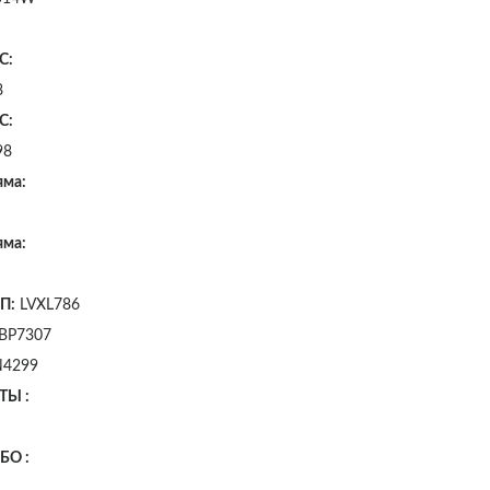
2
С:
8
С:
98
яма:
яма:
П:
LVXL786
BP7307
4299
ТЫ :
1
БО :