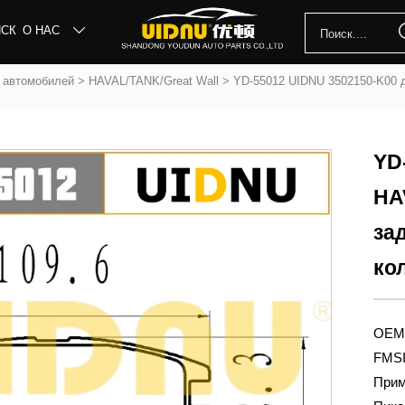
ИСК
О НАС

х автомобилей
>
HAVAL/TANK/Great Wall
>
YD-55012 UIDNU 3502150-K00 д
YD
HAV
за
ко
OEM:
FMSI
Прим