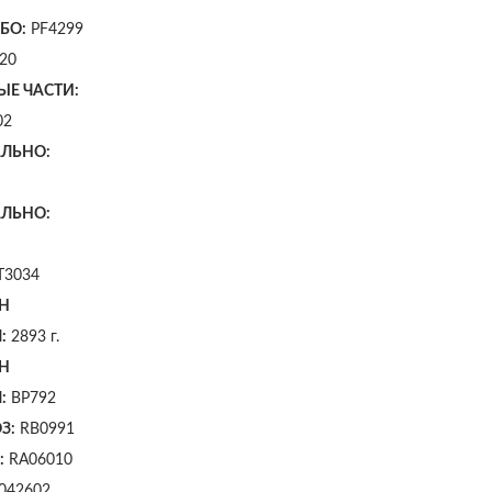
БО:
PF4299
20
ЫЕ ЧАСТИ:
02
ЛЬНО:
ЛЬНО:
T3034
Н
:
2893 г.
Н
:
BP792
З:
RB0991
:
RA06010
042602