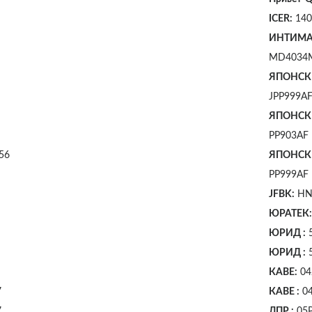
ICER:
140
ИНТИМА
MD4034
ЯПОНСК
JPP999A
ЯПОНСК
PP903AF
56
ЯПОНСК
PP999AF
JFBK:
HN
ЮРАТЕК
ЮРИД :
5
ЮРИД :
5
КАВЕ:
04
7
КАВЕ :
04
7
ЛПР :
05