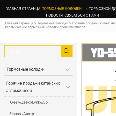
ГЛАВНАЯ СТРАНИЦА
ТОРМОЗНЫЕ КОЛОДКИ
ТОРМОЗНОЙ Д

НОВОСТИ
СВЯЗАТЬСЯ С НАМИ
Главная страница
>
Тормозные колодки
>
Горячие продажи китайски
керамические тормозные колодки премиум-класса

Тормозные колодки

Горячие продажи китайских

автомобилей
Geely/Zeekr/Lynk&Co
Чанган/Аватр