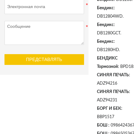
Бендикс:
DB12804WD.
Бендикс:
DB1280GCT.
Бендикс:
DB1280HD.
БЕНДИКС
ПРЕДСТАВЛЯТЬ
Тормозной:
BPD18
СИНЯЯ ПЕЧАТЬ:
ADZ94216
СИНЯЯ ПЕЧАТЬ:
ADZ94231
БОРГ И БЕК:
BBP1517
БОШ :
098642436
БОШ :
098650536