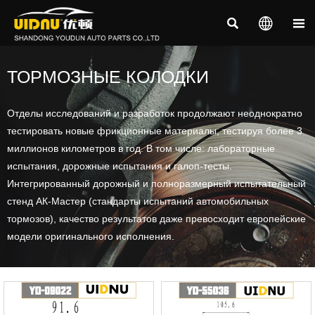



ТОРМОЗНЫЕ КОЛОДКИ
Отделы исследований и разработок продолжают неоднократно
тестировать новые фрикционные материалы, тестируя более 3
миллионов километров в год. В том числе: лабораторные
испытания, дорожные испытания и галоп-тесты.
Интегрированный дорожный и полноразмерный испытательный
стенд АК-Мастер (стандарты испытаний автомобильных
тормозов), качество результатов даже превосходит европейские
модели оригинального исполнения.