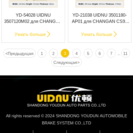
YD-54028 UIDNU
YD-21038 UIDNU 3501180-
3507120M02 для CHANGAN
AP01 для CHANGAN CS95
CS75 2021- задние
2021- передние тормозные
тормозные колодки
колодки


Узнать больше
Узнать больше
<
Предыдущая
1
2
3
4
5
6
7
11
...
Следующая
>
All rights reserved © 2024 SHANDONG YOUDUN AUTOMOBILE
BRAKE SYSTEM CO.,LTD