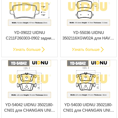
YD-09022 UIDNU
YD-55036 UIDNU
C211F260303-0902 задние
3502116XGW02A для HAVAL
тормозные колодки для
JOLION 4WD 2021-задние
CHANGAN CS15 2016-
керамические тормозные


Узнать больше
Узнать больше
колодки премиум-класса
YD-54042 UIDNU 3502180-
YD-54030 UIDNU 3502180-
CN01 для CHANGAN UNI-T
CN01 для CHANGAN UNI-T
2020- задние тормозные
2020- задние тормозные