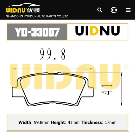


