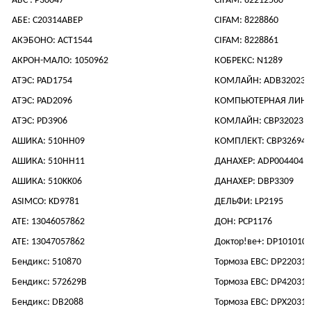
АБС : P30047
CIFAM: 82212560
АБЕ: C20314ABEP
CIFAM: 8228860
АКЭБОНО: ACT1544
CIFAM: 8228861
АКРОН-МАЛО: 1050962
КОБРЕКС: N1289
АТЭС: PAD1754
КОМЛАЙН: ADB32023
АТЭС: PAD2096
КОМПЬЮТЕРНАЯ ЛИНИ
АТЭС: PD3906
КОМЛАЙН: CBP32023
АШИКА: 510HH09
КОМПЛЕКТ: CBP32694
АШИКА: 510HH11
ДАНАХЕР: ADP004404
АШИКА: 510KK06
ДАНАХЕР: DBP3309
ASIMCO: KD9781
ДЕЛЬФИ: LP2195
АТЕ: 13046057862
ДОН: PCP1176
АТЕ: 13047057862
Доктор!ве+: DP101010
Бендикс: 510870
Тормоза EBC: DP22031
Бендикс: 572629B
Тормоза EBC: DP42031
Бендикс: DB2088
Тормоза EBC: DPX2031