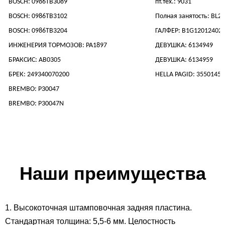
BOSCH: 0986TB3089
пт.тех.: 9031
BOSCH: 0986TB3102
Полная занятость: BL2
BOSCH: 0986TB3204
ГАЛФЕР: B1G12012402
ИНЖЕНЕРИЯ ТОРМОЗОВ: PA1897
ДЕВУШКА: 6134949
БРАКСИС: AB0305
ДЕВУШКА: 6134959
БРЕК: 249340070200
HELLA PAGID: 35501457
BREMBO: P30047
BREMBO: P30047N
Наши преимущества
1. Высокоточная штамповочная задняя пластина.
Стандартная толщина: 5,5-6 мм. Целостность