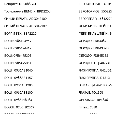
Бендикс: DB2088GCT
ЕВРО АВТОЗАПЧАСТИ :
Торможение BENDIX: BPD2208
ЕВРОТОРМОЗ: 5502223
СИНИЙ ПЕЧАТЬ: ADG042100
ЕВРОРЕПАР: 16812272
СИНИЙ ПЕЧАТЬ: ADG042109
ФЕБИ БИЛЬШТЕЙН: 11
БОРГ И БЕК: BBP2220
ФЕБИ БИЛЬШТЕЙН: 16
БОШ: 0986424959
ФЕРОДО: FDB4387
БОШ: 0986494417
ФЕРОДО: FDB4387D
БОШ: 0986495309
ФЕРОДО: FDB4833S
БОШ: 0986495351
ФЕРОДО : HQF4077AC
БОШ : 0986AB1040
FMSI-ГРУППА: 8428D13
БОШ : 0986AB1157
FMSI-ГРУППА: D1313
БОШ : 0986AB1285
FOMAR Трение: FO8992
БОШ : 0986AB3100
FRAS-LE: PD1368
БОШ : 0986T18084
ФРЕМАКС: FBP1846
BOSCH: 0986TB2369
пт.тех.: 9030