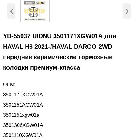
‹
›
YD-55037 UIDNU 3501171XGW01A для
HAVAL H6 2021-/HAVAL DARGO 2WD
передние керамические тормозные
колодки премиум-класса
OEM:
3501171XGW01A
3501151AGW01A
3501151xgw01a
3501306XGW01A
3501110XGW01A