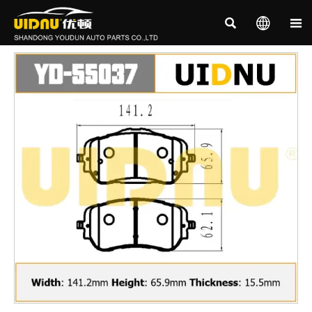


