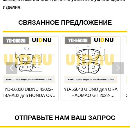
изделия.
СВЯЗАННОЕ ПРЕДЛОЖЕНИЕ


 43022-
YD-55049 UIDNU для ORA
YD-55030 UIDN
DA Civic
HAOMAO GT 2022-
3501119XKM01A для
рмозные
передние тормозные
300 2022- задн
колодки
керамические торм
колодки премиум-к
ОТПРАВЬТЕ НАМ ВАШ ЗАПРОС