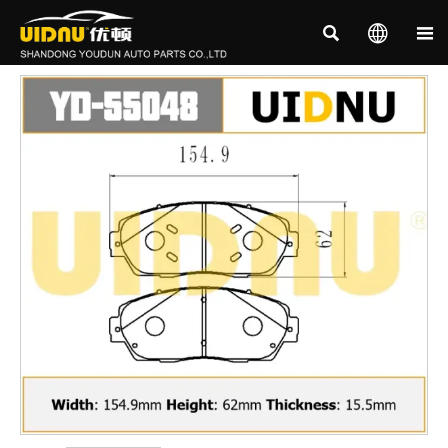


