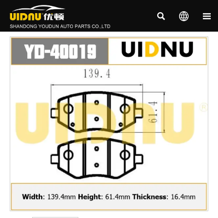


