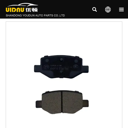


