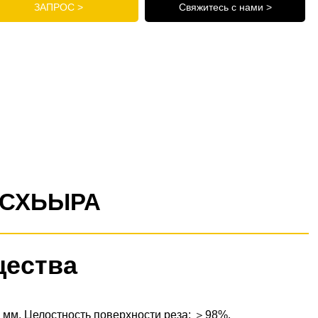
ЗАПРОС >
Свяжитесь с нами >
СХЬЫРА
щества
 мм. Целостность поверхности реза: ＞98%.