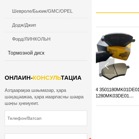
Шевроле/Бьюик/GMC/OPEL
Додж/Джип
Форд/ЛИНКОЛЬН
Тормозной диск

ОНЛАИН-
КОНСУЛЬ
ТАЦИА
YD-54044 3501180MK01DE01
YD-54044 3501
Азҵаарақәа шәымазар, ҳара
K 300
3501280MK03DE01
3501280M
шәҳацәажәа, ҳара иаарласны шәара
ские
FORCHANGANUNl-V
FORCHANG
шәҿы ҳнеиуеит.
иум-
передние керамические
передние ке
тормозные колодки Завод
тормозные ко
отправляет оптовую цену
отправляет о