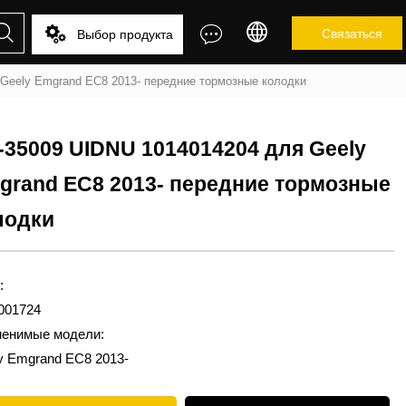




Связаться
Выбор продукта
Geely Emgrand EC8 2013- передние тормозные колодки
-35009 UIDNU 1014014204 для Geely
grand EC8 2013- передние тормозные
лодки
:
001724
енимые модели:
y Emgrand EC8 2013-