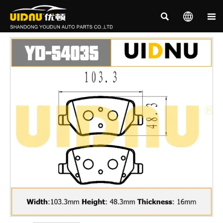


