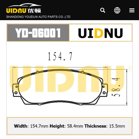


