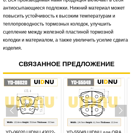
антиосыпающиеся подложки. Нижний материал может
повысить устойчивость к высоким температурам и
теплопроводность тормозных колодок, улучшить
сцепление между железной пластиной тормозной
колодки и материалом, а также увеличить усилие сдвига
изделия.
СВЯЗАННОЕ ПРЕДЛОЖЕНИЕ


 43022-
YD-55049 UIDNU для ORA
YD-55030 UID