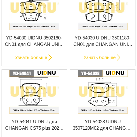
YD-54030 UIDNU 3502180-
YD-54030 UIDNU 3501180-
CN01 для CHANGAN UNI-T
CN01 для CHANGAN UNI-T
2020- задние тормозные
2020- передние тормозные
колодки
колодки


Узнать больше
Узнать больше
YD-54041 UIDNU для
YD-54028 UIDNU
CHANGAN CS75 plus 2023-
3507120M02 для CHANGAN
задние тормозные колодки
CS75 2021- задние