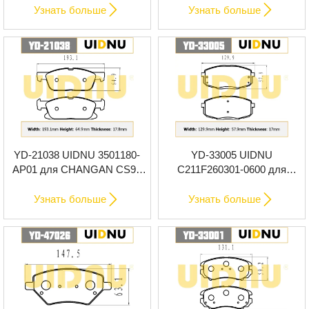
тормозные колодки


Узнать больше
Узнать больше
YD-21038 UIDNU 3501180-
YD-33005 UIDNU
AP01 для CHANGAN CS95
C211F260301-0600 для
2021- передние тормозные
CHANGAN Eado Plus 2020-
колодки
передние тормозные


Узнать больше
Узнать больше
колодки