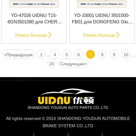
YD-47026 UIDNU T15-
YD-33001 UIDNU 3501500-
6GN3501080 для CHERY
FB01 для DONGFENG Glory
Tiggo 7 2019- передние
580 2016- передние
тормозные колодки
тормозные колодки


Узнать больше
Узнать больше
<
Предыдущая
1
4
5
6
7
8
9
10
...
...
20
Следующая
>
All rights reserved © 2024 SHANDONG YOUDUN AUTOMOBILE
BRAKE SYSTEM CO.,LTD