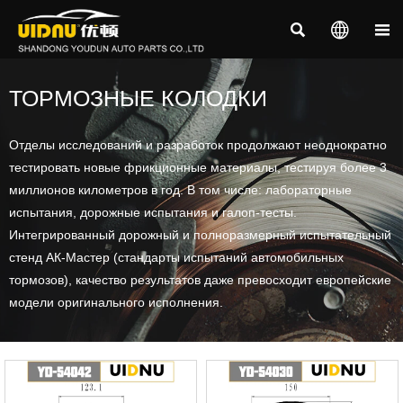



ТОРМОЗНЫЕ КОЛОДКИ
Отделы исследований и разработок продолжают неоднократно
тестировать новые фрикционные материалы, тестируя более 3
миллионов километров в год. В том числе: лабораторные
испытания, дорожные испытания и галоп-тесты.
Интегрированный дорожный и полноразмерный испытательный
стенд АК-Мастер (стандарты испытаний автомобильных
тормозов), качество результатов даже превосходит европейские
модели оригинального исполнения.